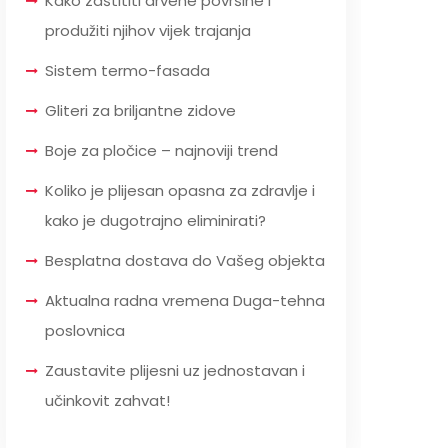
Kako zaštititi drvene površine i
produžiti njihov vijek trajanja
Sistem termo-fasada
Gliteri za briljantne zidove
Boje za pločice – najnoviji trend
Koliko je plijesan opasna za zdravlje i
kako je dugotrajno eliminirati?
Besplatna dostava do Vašeg objekta
Aktualna radna vremena Duga-tehna
poslovnica
Zaustavite plijesni uz jednostavan i
učinkovit zahvat!