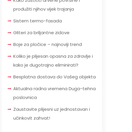
Kako zaštititi drvene površine i
produžiti njihov vijek trajanja
Sistem termo-fasada
Gliteri za briljantne zidove
Boje za pločice – najnoviji trend
Koliko je plijesan opasna za zdravlje i
kako je dugotrajno eliminirati?
Besplatna dostava do Vašeg objekta
Aktualna radna vremena Duga-tehna
poslovnica
Zaustavite plijesni uz jednostavan i
učinkovit zahvat!