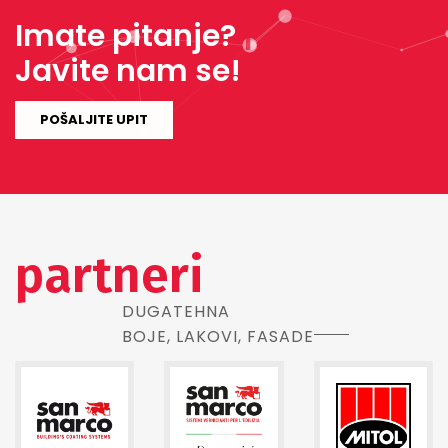
Imate pitanje?
|
Javite nam se!
POŠALJITE UPIT
partneri
DUGATEHNA
BOJE, LAKOVI, FASADE