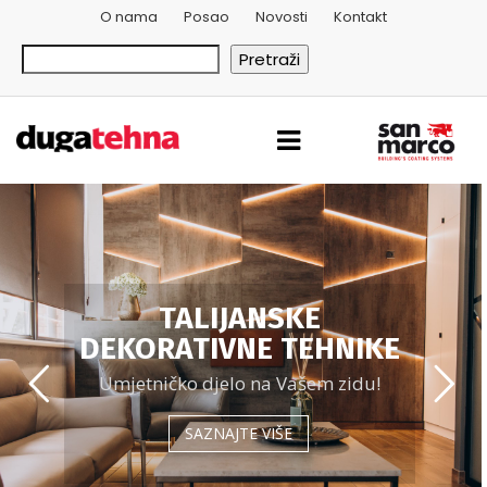
O nama
Posao
Novosti
Kontakt
Pretraži
TALIJANSKE
DEKORATIVNE TEHNIKE
Umjetničko djelo na Vašem zidu!
SAZNAJTE VIŠE