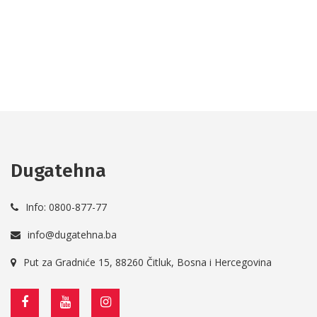
valjak u ruke određuje...
Dugatehna
Info: 0800-877-77
info@dugatehna.ba
Put za Gradniće 15, 88260 Čitluk, Bosna i Hercegovina